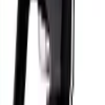
Ver na Amazon
Forth Mata Lagarta, Pronto Uso, Inseticida de
Cont
...
Ver na Amazon