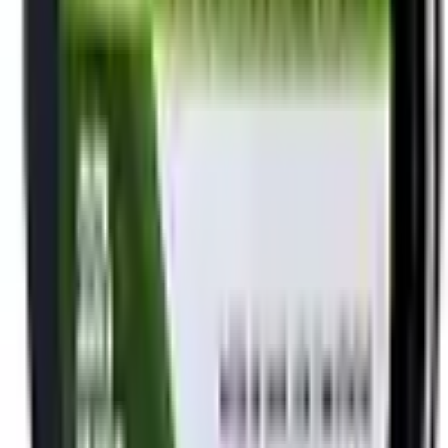
Pronto para uso, aplicação fácil e rápida
Protege as plantas de danos causados pela sucção de seiva
Ideal para controle direcionado de pulgões
Contras
Específico para pulgões, menos versátil para outras pragas
Pode exigir aplicação cuidadosa para atingir todas as colônias
Nossas recomendações de como escolher o produto
foram úteis para você?
Sim
Não
Ingredientes Ativos Comuns em
Inseticidas
Diversos ingredientes ativos são utilizados em inseticidas para