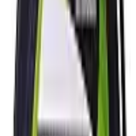
abrangente, sendo uma boa escolha para o controle de pulgões,
cochonilhas, moscas brancas e outros insetos sugadores ou
mastigadores
.
A facilidade de aplicação o torna acessível até mesmo para quem
tem pouca experiência com controle de pragas, garantindo plantas
mais saudáveis e protegidas
.
Prós
Ação potente contra diversas pragas
Pronto para uso, aplicação prática
Boa relação custo-benefício para controle geral
Protege plantas ornamentais de infestações
Contras
Pode ser agressivo para plantas muito sensíveis se não usado
corretamente
Necessidade de verificar a compatibilidade com suculentas
específicas