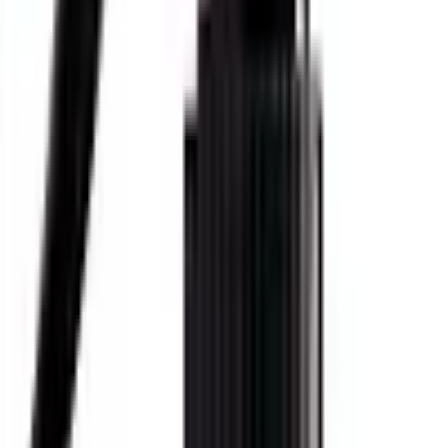
Forth Inseticida, Líquido, Defensivo, Deltametrina
...
Ver na Amazon
Detefon - Inseticida Líquido, 500ml
...