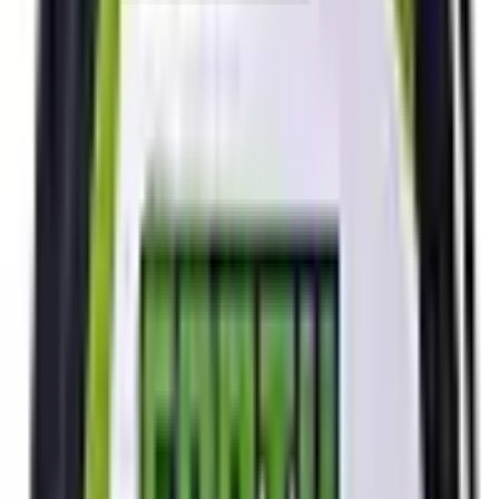
combater pulgões e cochonilhas, que são os vilões mais frequentes
em coleções de suculentas
.
A simplicidade de aplicação e a eficácia contra pragas comuns o
tornam uma escolha confiável para manter suas plantas saudáveis e
livres de danos
.
Prós
Ideal para jardinagem amadora e iniciantes
Fácil de aplicar e entender
Eficaz contra pragas comuns em suculentas
Opção acessível para controle de pragas
Contras
Pode não ser forte o suficiente para infestações severas
A concentração pode ser menor comparada a produtos
profissionais
6. Forth Mata Lagarta Pronto Uso