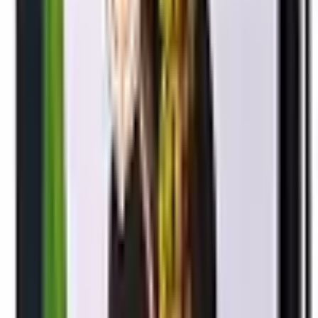
Fonte: Amazon.com.br
Detefon - Inseticida Líquido, 500ml
...
Confira os detalhes completos e o preço atual diretamente na
Amazon.
Ver na Amazon
Ver Comentários
O Detefon Inseticida Líquido é uma opção robusta para o controle
de uma variedade de insetos, incluindo aqueles que atacam
suculentas
.
Sua fórmula líquida permite uma aplicação eficaz,
atingindo áreas difíceis e garantindo que as pragas sejam expostas ao
produto
.
É uma escolha confiável para quem busca um controle de pragas
mais direto e com ação rápida
.
Este inseticida é ideal para quem já identificou pragas em suas
suculentas e precisa de uma solução eficaz para eliminá-las
.
Ele age
rapidamente para controlar pulgões, cochonilhas e outros insetos
sugadores, ajudando a restaurar a saúde e a vitalidade das plantas
.
A aplicação deve ser feita com cuidado, seguindo as instruções para