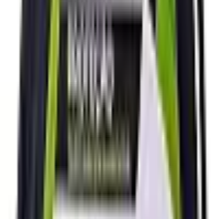
5. Inseticida Jardinagem Amadora Dimy
Fonte: Amazon.com.br
Inseticida Jardinagem Amadora 20ml Dimy
...
Confira os detalhes completos e o preço atual diretamente na
Amazon.
Ver na Amazon
Ver Comentários
O Inseticida Jardinagem Amadora Dimy é uma opção acessível e
eficaz para quem está começando a cuidar de plantas ou busca uma
solução simples para pragas comuns
.
Sua formulação é pensada para
ser fácil de usar, sendo uma excelente porta de entrada para o
controle de pragas em suculentas
.
Ele atua contra uma variedade de insetos que podem prejudicar o
desenvolvimento e a aparência das plantas
.
Este produto é ideal para jardineiros iniciantes ou para quem tem
poucas plantas e deseja uma solução descomplicada
.
Ele ajuda a