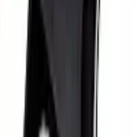
Poderoso pronto uso - Inseticida 500ml
...
Ver na Amazon
Inseticida Jardinagem Amadora 20ml Dimy
...