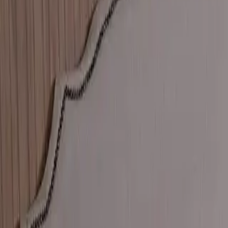
Travesseiro de Corpo Minhocão para Gestante - 21x1
Ver na Amazon
Travesseiro de Corpo Para Gestantes Com Capa 200 
Ver na Amazon