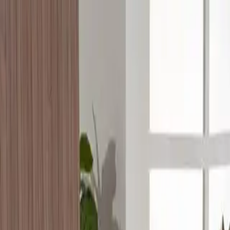
senciais
onforto e Suporte Essenciais