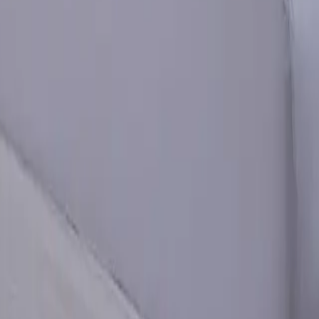
escendo e a necessidade de encontrar posições confortáveis
.
Uma almofa
a gestantes, analisando aspectos como ergonomia, tecido, enchimento e
da para Gestante
sseiro maior
.
O formato, o material de enchimento e o tecido influenci