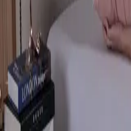
Travesseiro Para Grávida Gestante e Amamentação 
Ver na Amazon
Almofada Travesseiro Gestante Corpo Formato U, C
Ver na Amazon