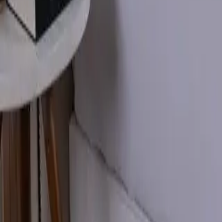
Brambila Travesseiro de Corpo Gigante Matelado Pr
Ver na Amazon
Travesseiro de Corpo Para Gestantes Com Capa 200 